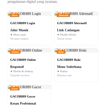
pengalaman digital yang nyaman.
Akses
Alternatif
GACOR889 Login
GACOR889 Alternatif
Jalur Masuk
Link Cadangan
★ Akses cepat
★ Mudah dibuka
Navigasi ringkas
Tautan tertata
Online
Hoki
GACOR889 Online
GACOR889 Hoki
Responsif
Menu Sederhana
★ Mobile & desktop
★ Praktis
Tampilan modern
Halaman rapi
Gacor
GACOR889 Gacor
Kesan Profesional