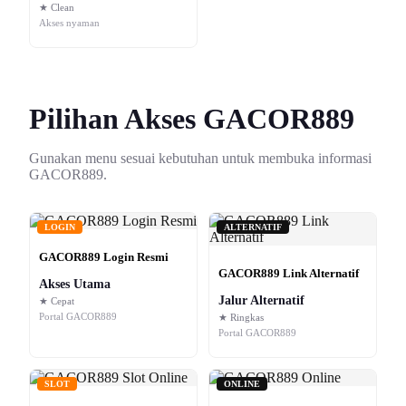
★ Clean
Akses nyaman
Pilihan Akses GACOR889
Gunakan menu sesuai kebutuhan untuk membuka informasi
GACOR889.
LOGIN
ALTERNATIF
GACOR889 Login Resmi
GACOR889 Link Alternatif
Akses Utama
Jalur Alternatif
★ Cepat
Portal GACOR889
★ Ringkas
Portal GACOR889
SLOT
ONLINE