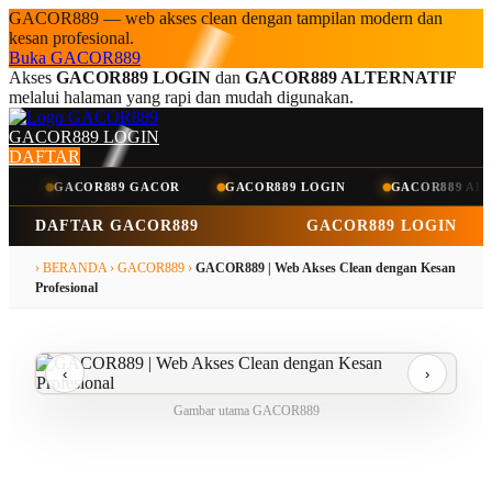
GACOR889 — web akses clean dengan tampilan modern dan
kesan profesional.
Buka GACOR889
Akses
GACOR889 LOGIN
dan
GACOR889 ALTERNATIF
melalui halaman yang rapi dan mudah digunakan.
GACOR889 LOGIN
DAFTAR
GACOR889 GACOR
GACOR889 LOGIN
GACOR889 ALTERN
DAFTAR GACOR889
GACOR889 LOGIN
› BERANDA › GACOR889 ›
GACOR889 | Web Akses Clean dengan Kesan
Profesional
‹
›
Gambar utama GACOR889