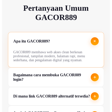
Pertanyaan Umum
GACOR889
Apa itu GACOR889?
GACOR889 membawa web akses clean berkesan
profesional, tampilan modern, halaman rapi, menu
sederhana, dan pengalaman digital yang nyaman.
Bagaimana cara membuka GACOR889
login?
Di mana link GACOR889 alternatif tersedia?