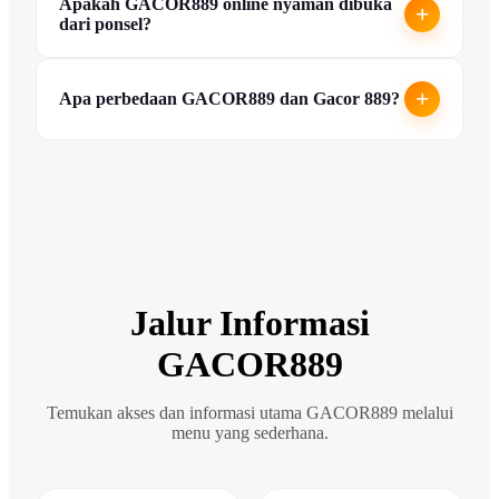
Apakah GACOR889 online nyaman dibuka
dari ponsel?
Apa perbedaan GACOR889 dan Gacor 889?
Jalur Informasi
GACOR889
Temukan akses dan informasi utama GACOR889 melalui
menu yang sederhana.