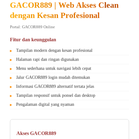
GACOR889 | Web Akses Clean
dengan Kesan Profesional
Portal: GACOR889 Online
Fitur dan keunggulan
Tampilan modern dengan kesan profesional
▸
Halaman rapi dan ringan digunakan
▸
Menu sederhana untuk navigasi lebih cepat
▸
Jalur GACOR889 login mudah ditemukan
▸
Informasi GACOR889 alternatif tertata jelas
▸
Tampilan responsif untuk ponsel dan desktop
▸
Pengalaman digital yang nyaman
▸
Akses GACOR889