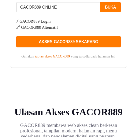
BUKA
⚡ GACOR889 Login
🔗 GACOR889 Alternatif
AKSES GACOR889 SEKARANG
Gunakan
tautan akses GACOR889
yang tersedia pada halaman ini.
Ulasan Akses GACOR889
GACOR889 membawa web akses clean berkesan
profesional, tampilan modern, halaman rapi, menu
sederhana, dan pengalaman digital yang nyaman.