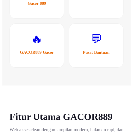
Gacor 889
🔥
💬
GACOR889 Gacor
Pusat Bantuan
Fitur Utama GACOR889
Web akses clean dengan tampilan modern, halaman rapi, dan