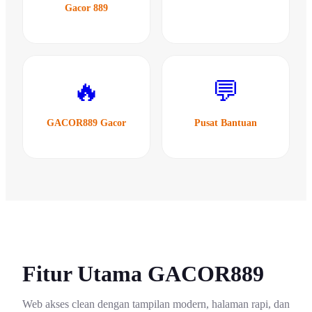
Gacor 889
🔥
💬
GACOR889 Gacor
Pusat Bantuan
Fitur Utama GACOR889
Web akses clean dengan tampilan modern, halaman rapi, dan