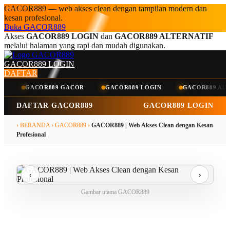
GACOR889 — web akses clean dengan tampilan modern dan
kesan profesional.
Buka GACOR889
Akses
GACOR889 LOGIN
dan
GACOR889 ALTERNATIF
melalui halaman yang rapi dan mudah digunakan.
GACOR889 LOGIN
DAFTAR
GACOR889 GACOR
GACOR889 LOGIN
GACOR889 ALTERNA
DAFTAR GACOR889
GACOR889 LOGIN
› BERANDA › GACOR889 ›
GACOR889 | Web Akses Clean dengan Kesan
Profesional
‹
›
Gambar utama GACOR889