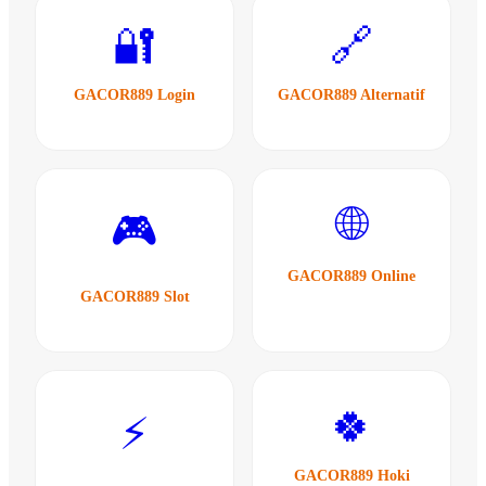
🔐
🔗
GACOR889 Login
GACOR889 Alternatif
🌐
🎮
GACOR889 Online
GACOR889 Slot
🍀
⚡
GACOR889 Hoki