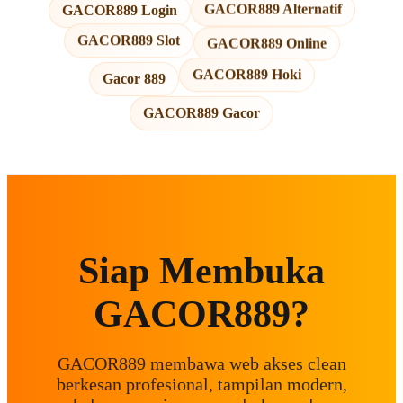
GACOR889 Alternatif
GACOR889 Login
GACOR889 Slot
GACOR889 Online
GACOR889 Hoki
Gacor 889
GACOR889 Gacor
Siap Membuka
GACOR889?
GACOR889 membawa web akses clean
berkesan profesional, tampilan modern,